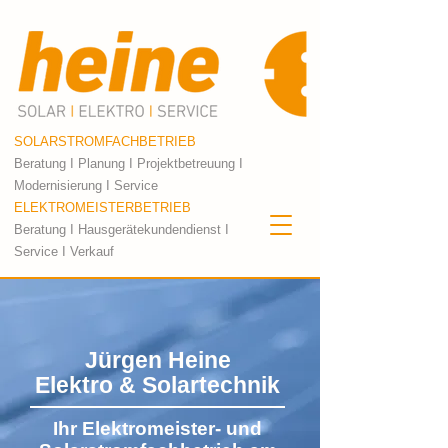
SOLARSTROMFACHBETRIEB
Beratung I Planung I Projektbetreuung I
Modernisierung I Service
ELEKTROMEISTERBETRIEB
Beratung I Hausgerätekundendienst I
Service I Verkauf
Jürgen Heine
Elektro & Solartechnik
Ihr Elektromeister- und