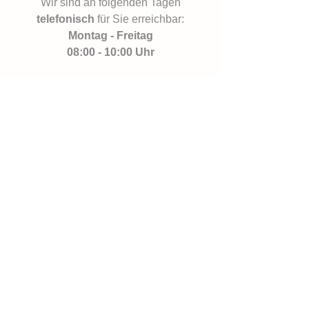
Wir sind an folgenden Tagen
telefonisch
für Sie erreichbar:
Montag - Freitag
08:00 - 10:00 Uhr
Falls wir mal nicht direkt persönlich ans
Telefon gehen können, da wir uns in
einem Kundengespräch befinden oder
Sie außerhalb unserer Öffnungszeiten
anrufen, können Sie gerne unseren
Anrufbeantworter
nutzen. Dieser wird
zeitnah abgehört.